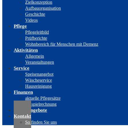
Zielkonzeption
Aufbauorganisation
Geschichte
Videos
Pflege
Pflegeleitbild
Prüfberichte
Wohnbereich für Menschen mit Demenz
Aktivitäten
Allgemein
Veranstaltungen
Service
Speisenangebot
Wäscheservice
Hausreinigung
Finanzen
aktuelle Pflegesätze
Beispielrechnung
Stellenangebote
Kontakt
So finden Sie uns