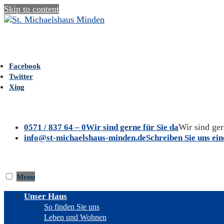
Skip to content
Facebook
Twitter
Xing
Telefon: 0571 / 837 64 – 0
Wir sind ger
0571 / 837 64 – 0
Wir sind gerne für Sie da
E-Mail: info@st-michaelshaus-minden.de
info@st-michaelshaus-minden.de
Schreiben Sie uns ei
Menu
Unser Haus
So finden Sie uns
Leben und Wohnen